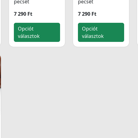
pecsét
pecsét
7 290 Ft
7 290 Ft
Opciót
Opciót
választok
választok