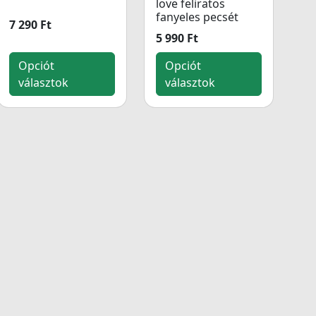
love feliratos
fanyeles pecsét
7 290 Ft
5 990 Ft
Opciót
Opciót
választok
választok