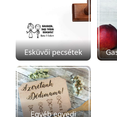
Esküvői pecsétek
Gas
Egyéb egyedi