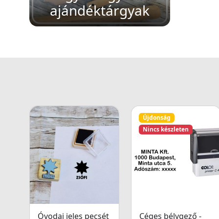
ajándéktárgyak
Újdonság
Nincs készleten
Óvodai jeles pecsét
Céges bélygező -