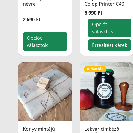
névre
Colop Printer C40
6 990 Ft
2 690 Ft
Opciót
választok
Opciót
választok
Értesítést kérek
Újdonság
Könyv mintájú
Lekvár cimkéző