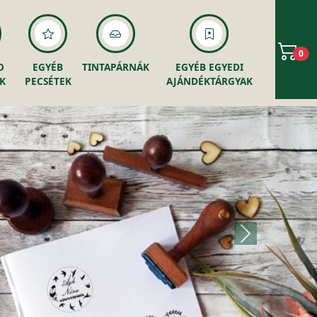
0
O
EGYÉB
TINTAPÁRNÁK
EGYÉB EGYEDI
K
PECSÉTEK
AJÁNDÉKTÁRGYAK
Következő