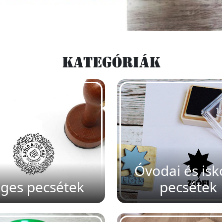
Kategóriák
Óvodai és isk
ges pecsétek
pecsétek