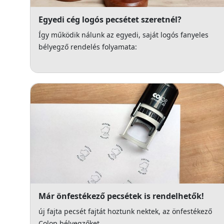
Egyedi cég logós pecsétet szeretnél?
Így működik nálunk az egyedi, saját logós fanyeles
bélyegző rendelés folyamata:
Már önfestékező pecsétek is rendelhetők!
új fajta pecsét fajtát hoztunk nektek, az önfestékező
Colop bélyegzőket.