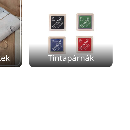
tek
Tintapárnák