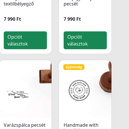
textilbélyegző
pecsét
7 990 Ft
7 990 Ft
Opciót
Opciót
választok
választok
Újdonság
Varázspálca pecsét
Handmade with