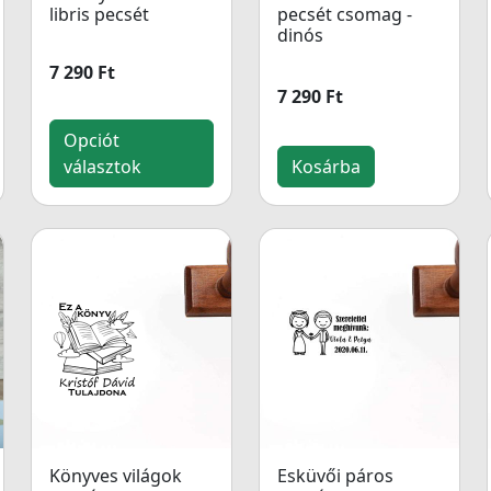
libris pecsét
pecsét csomag -
dinós
7 290 Ft
7 290 Ft
Opciót
választok
Kosárba
Könyves világok
Esküvői páros