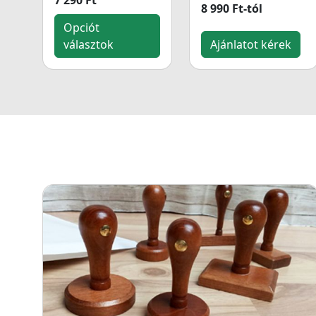
7 290 Ft
8 990 Ft-tól
Opciót
választok
Ajánlatot kérek