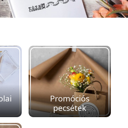
olai
Promóciós
pecsétek