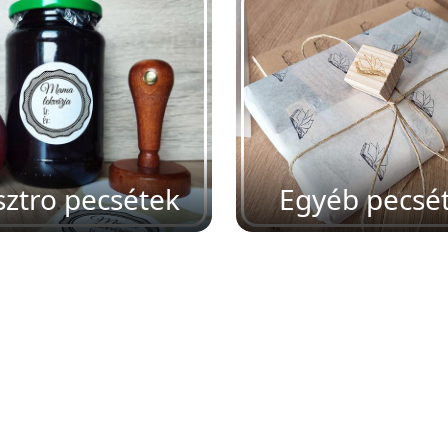
ztro pecsétek
Egyéb pecsé