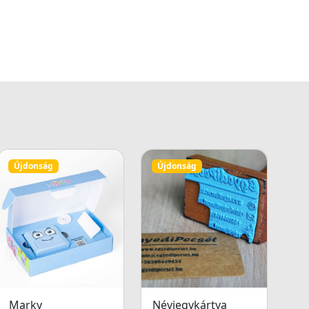
Újdonság
Újdonság
Marky
Névjegykártya