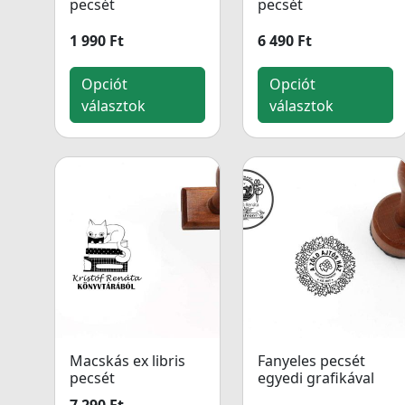
pecsét
pecsét
1 990 Ft
6 490 Ft
Opciót
Opciót
választok
választok
Macskás ex libris
Fanyeles pecsét
pecsét
egyedi grafikával