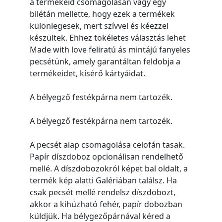
a termékeid csomagolásán vagy egy
bilétán mellette, hogy ezek a termékek
különlegesek, mert szívvel és kéezzel
készültek. Ehhez tökéletes választás lehet
Made with love feliratú ás mintájú fanyeles
pecsétünk, amely garantáltan feldobja a
termékeidet, kísérő kártyáidat.
A bélyegző festékpárna nem tartozék.
A bélyegző festékpárna nem tartozék.
A pecsét alap csomagolása celofán tasak.
Papír díszdoboz opcionálisan rendelhető
mellé. A díszdobozokról képet bal oldalt, a
termék kép alatti Galériában találsz. Ha
csak pecsét mellé rendelsz díszdobozt,
akkor a kihúzható fehér, papír dobozban
küldjük. Ha bélygezőpárnával kéred a