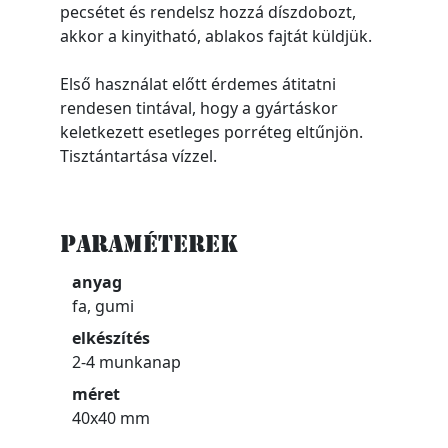
pecsétet és rendelsz hozzá díszdobozt,
akkor a kinyitható, ablakos fajtát küldjük.
Első használat előtt érdemes átitatni
rendesen tintával, hogy a gyártáskor
keletkezett esetleges porréteg eltűnjön.
Tisztántartása vízzel.
Paraméterek
anyag
fa, gumi
elkészítés
2-4 munkanap
méret
40x40 mm