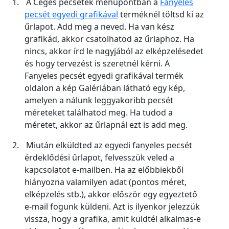
1.
A Céges pecsétek menüpontban a
Fanyeles
pecsét egyedi grafikával
terméknél töltsd ki az
űrlapot. Add meg a neved. Ha van kész
grafikád, akkor csatolhatod az űrlaphoz. Ha
nincs, akkor írd le nagyjából az elképzelésedet
és hogy tervezést is szeretnél kérni. A
Fanyeles pecsét egyedi grafikával termék
oldalon a kép Galériában látható egy kép,
amelyen a nálunk leggyakoribb pecsét
méreteket találhatod meg. Ha tudod a
méretet, akkor az űrlapnál ezt is add meg.
2.
Miután elküldted az egyedi fanyeles pecsét
érdeklődési űrlapot, felvesszük veled a
kapcsolatot e-mailben. Ha az előbbiekből
hiányozna valamilyen adat (pontos méret,
elképzelés stb.), akkor először egy egyeztető
e-mail fogunk küldeni. Azt is ilyenkor jelezzük
vissza, hogy a grafika, amit küldtél alkalmas-e