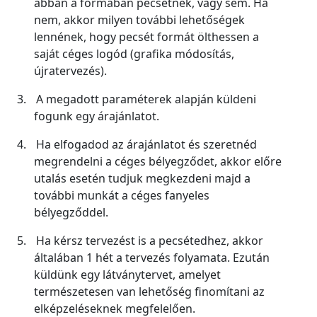
abban a formában pecsétnek, vagy sem. Ha
nem, akkor milyen további lehetőségek
lennének, hogy pecsét formát ölthessen a
saját céges logód (grafika módosítás,
újratervezés).
3.
A megadott paraméterek alapján küldeni
fogunk egy árajánlatot.
4.
Ha elfogadod az árajánlatot és szeretnéd
megrendelni a céges bélyegződet, akkor előre
utalás esetén tudjuk megkezdeni majd a
további munkát a céges fanyeles
bélyegződdel.
5.
Ha kérsz tervezést is a pecsétedhez, akkor
általában 1 hét a tervezés folyamata. Ezután
küldünk egy látványtervet, amelyet
természetesen van lehetőség finomítani az
elképzeléseknek megfelelően.