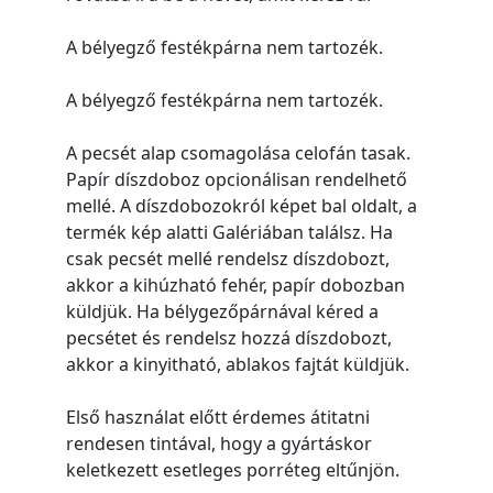
A bélyegző festékpárna nem tartozék.
A bélyegző festékpárna nem tartozék.
A pecsét alap csomagolása celofán tasak.
Papír díszdoboz opcionálisan rendelhető
mellé. A díszdobozokról képet bal oldalt, a
termék kép alatti Galériában találsz. Ha
csak pecsét mellé rendelsz díszdobozt,
akkor a kihúzható fehér, papír dobozban
küldjük. Ha bélygezőpárnával kéred a
pecsétet és rendelsz hozzá díszdobozt,
akkor a kinyitható, ablakos fajtát küldjük.
Első használat előtt érdemes átitatni
rendesen tintával, hogy a gyártáskor
keletkezett esetleges porréteg eltűnjön.