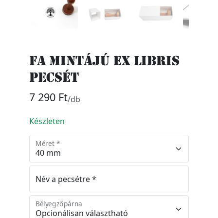
Fa mintájú ex libris
pecsét
7 290 Ft
/db
Készleten
Méret *
Név a pecsétre *
Bélyegzőpárna